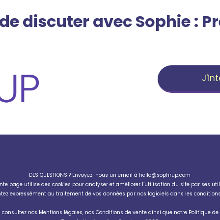
 de discuter avec Sophie : P
J'in
DES QUESTIONS ? Envoyez-nous un email à
hello@sophrup.com
nte page utilise des cookies pour analyser et améliorer l’utilisation du site par ses util
entez expressément au traitement de vos données par nos logiciels dans les conditions 
s consultez nos
Mentions légales
, nos
Conditions de vente
ainsi que notre
Politique d