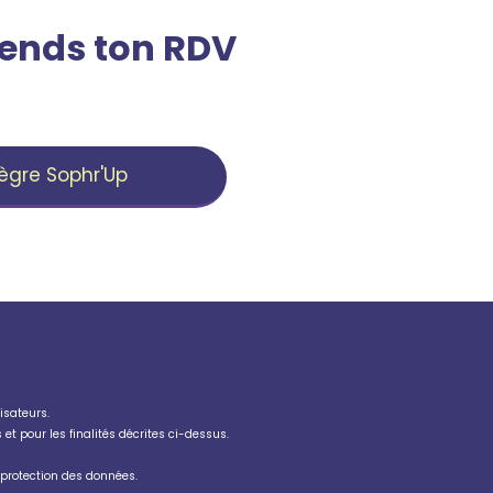
rends ton RDV
tègre Sophr'Up
isateurs.
et pour les finalités décrites ci-dessus.
e protection des données
.